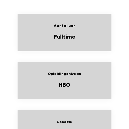
Aantal uur
Fulltime
Opleidingsniveau
HBO
Locatie