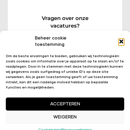
Vragen over onze
vacatures?
Beheer cookie
Neem gerust contact met ons
toestemming
op.
Om de beste ervaringen te bieden, gebruiken wij technologieën
zoals cookies om informatie over je apparaat op te slaan en/of te
raadplegen. Door in te stemmen met deze technologieën kunnen
wij gegevens zoals surfgedrag of unieke ID's op deze site
verwerken. Als je geen toestemming geeft of uw toestemming
intrekt, kan dit een nadelige invloed hebben op bepaalde
functies en mogelijkheden.
ACCEPTEREN
WEIGEREN
Bekijk onze openstaande vacatures